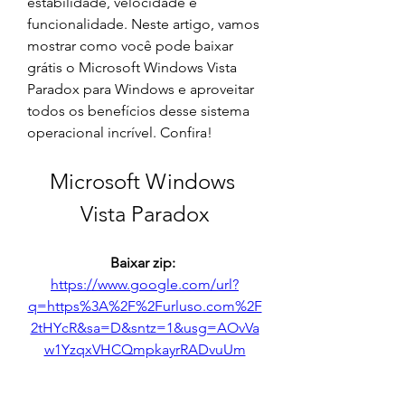
estabilidade, velocidade e 
funcionalidade. Neste artigo, vamos 
mostrar como você pode baixar 
grátis o Microsoft Windows Vista 
Paradox para Windows e aproveitar 
todos os benefícios desse sistema 
operacional incrível. Confira!
Microsoft Windows 
Vista Paradox
Baixar zip: 
https://www.google.com/url?
q=https%3A%2F%2Furluso.com%2F
2tHYcR&sa=D&sntz=1&usg=AOvVa
w1YzqxVHCQmpkayrRADvuUm