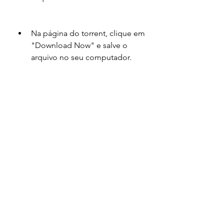
Na página do torrent, clique em 
"Download Now" e salve o 
arquivo no seu computador.
Abra o arquivo com um 
programa como uTorrent ou 
BitTorrent.
Baixe o conteúdo do torrent.
Grave a imagem ISO em um 
DVD ou crie um pendrive 
bootável com um programa 