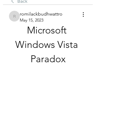
Back
romilackbudhwattro
romilackbudhwattro
May 15, 2023
Microsoft 
Windows Vista 
Paradox